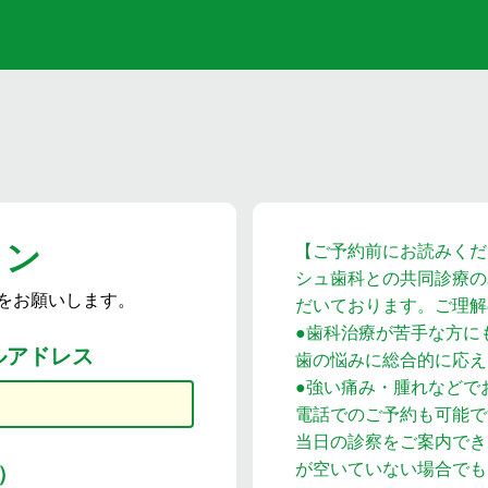
イン
【ご予約前にお読みくださ
シュ歯科との共同診療の
をお願いします。
だいております。ご理解
●歯科治療が苦手な方に
ルアドレス
歯の悩みに総合的に応え
●強い痛み・腫れなどで
電話でのご予約も可能で
当日の診察をご案内でき
が空いていない場合でも
）